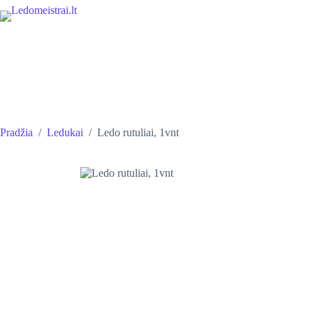
Skip
to
content
Pradžia
/
Ledukai
/
Ledo rutuliai, 1vnt