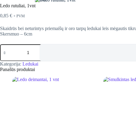
Ledo rutuliai, 1vnt
0,85
€
+ PVM
Skaidrūs bei neturintys priemaišų ir oro tarpų ledukai leis mėgautis tik
Skersmuo – 6cm
produkto
kiekis:
Ledo
rutuliai,
Kategorija:
Ledukai
1vnt
Panašūs produktai