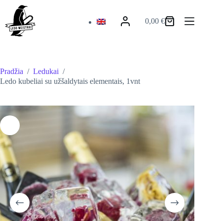
Skip
to
0,00
€
content
Krepšelis
Pradžia
/
Ledukai
/
Ledo kubeliai su užšaldytais elementais, 1vnt