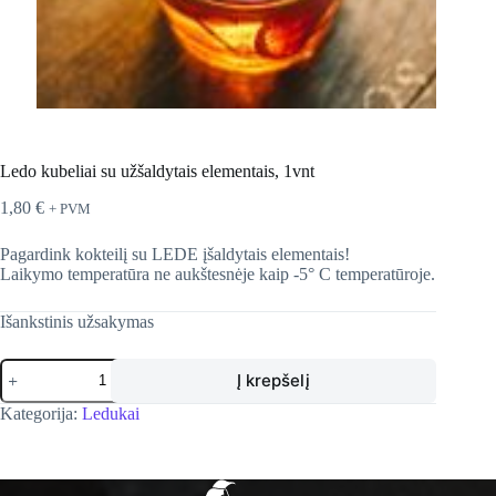
Ledo kubeliai su užšaldytais elementais, 1vnt
1,80
€
+ PVM
Pagardink kokteilį su LEDE įšaldytais elementais!
Laikymo temperatūra ne aukštesnėje kaip -5° C temperatūroje.
Išankstinis užsakymas
produkto
Į krepšelį
kiekis:
Ledo
Kategorija:
Ledukai
kubeliai
su
užšaldytais
elementais,