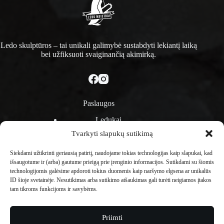
1vnt
Ledo skulptūros – tai unikali galimybė sustabdyti lekiantį laiką
bei užfiksuoti svaiginančią akimirką.
Paslaugos
Ledukai
Ledinės rožės
Tvarkyti slapukų sutikimą
Ledo barai
Ledo pasirodymai
Siekdami užtikrinti geriausią patirtį, naudojame tokias technologijas kaip slapukai, kad
Ledo dirbtuvės
išsaugotume ir (arba) gautume prieigą prie įrenginio informacijos. Sutikdami su šiomis
Ledo skulptūra
technologijomis galėsime apdoroti tokius duomenis kaip naršymo elgsena ar unikalūs
Ledo bloke užšaldyti objektai
ID šioje svetainėje. Nesutikimas arba sutikimo atšaukimas gali turėti neigiamos įtakos
tam tikroms funkcijoms ir savybėms.
Informacija
Kontaktai
Priimti
Taisyklės ir sąlygos