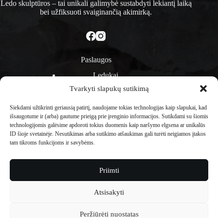
Ledo skulptūros – tai unikali galimybė sustabdyti lekiantį laiką
bei užfiksuoti svaiginančią akimirką.
Paslaugos
Ledukai
Ledinės rožės
Tvarkyti slapukų sutikimą
Ledo barai
Ledo pasirodymai
Siekdami užtikrinti geriausią patirtį, naudojame tokias technologijas kaip slapukai, kad
Ledo dirbtuvės
išsaugotume ir (arba) gautume prieigą prie įrenginio informacijos. Sutikdami su šiomis
Ledo skulptūra
technologijomis galėsime apdoroti tokius duomenis kaip naršymo elgsena ar unikalūs
Ledo bloke užšaldyti objektai
ID šioje svetainėje. Nesutikimas arba sutikimo atšaukimas gali turėti neigiamos įtakos
tam tikroms funkcijoms ir savybėms.
Informacija
Kontaktai
Priimti
Taisyklės ir sąlygos
Duomenų panaikinimas
Atsisakyti
Slapukų politika
© 2026 - Ledomeistrai.lt
Peržiūrėti nuostatas