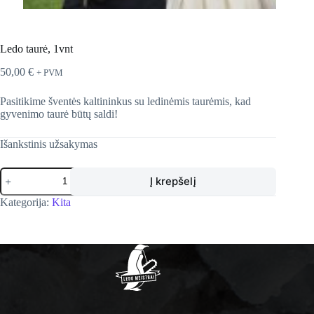
Ledo taurė, 1vnt
50,00
€
+ PVM
Pasitikime šventės kaltininkus su ledinėmis taurėmis, kad
gyvenimo taurė būtų saldi!
Išankstinis užsakymas
produkto
Į krepšelį
kiekis:
Ledo
Kategorija:
Kita
taurė,
1vnt