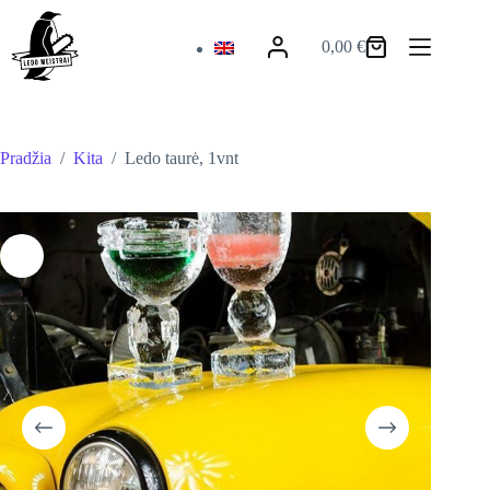
Skip
to
0,00
€
content
Krepšelis
Pradžia
/
Kita
/
Ledo taurė, 1vnt