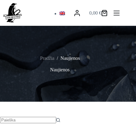
Skip
to
0,00
€
content
Krepšelis
Pradžia
/
Naujienos
Naujienos
No
results