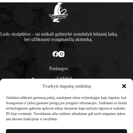
Ledo skulptūros – tai unikali galimybė sustabdyti lekiantį laiką
bei užfiksuoti svaiginančią akimirką.
Paslaugos
Ledukai
Ledinės rožės
Tvarkyti slapukų sutikimą
Ledo barai
Ledo pasirodymai
Siekdami užtikrinti geriausią patirtį, naudojame tokias technologijas kaip slapukai, kad
Ledo dirbtuvės
išsaugotume ir (arba) gautume prieigą prie įrenginio informacijos. Sutikdami su šiomis
Ledo skulptūra
technologijomis galėsime apdoroti tokius duomenis kaip naršymo elgsena ar unikalūs
Ledo bloke užšaldyti objektai
ID šioje svetainėje. Nesutikimas arba sutikimo atšaukimas gali turėti neigiamos įtakos
tam tikroms funkcijoms ir savybėms.
Informacija